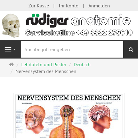
Zur Kasse
Ihr Konto
Anmelden
S
Navigation
Startseite
Lehrtafeln und Poster
Deutsch
Nervensystem des Menschen