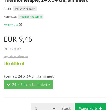
Art.Nr.:
MIPOPHYSIILAM
Hersteller:
Rüdiger Anatomie
http://NULL
EUR 9,46
inkl. 19 % USt
zzgl. Versandkosten
Sofort
versandfähig,
ausreichende
Format:
24 x 34 cm, laminiert
Stückzahl
24 x 34 cm, laminiert
1
Stück
Warenkorb