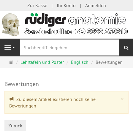
Zur Kasse
Ihr Konto
Anmelden
S
Navigation
Startseite
Lehrtafeln und Poster
Englisch
Bewertungen
Bewertungen
Cl
×
Zu diesem Artikel existieren noch keine
Bewertungen
Zurück