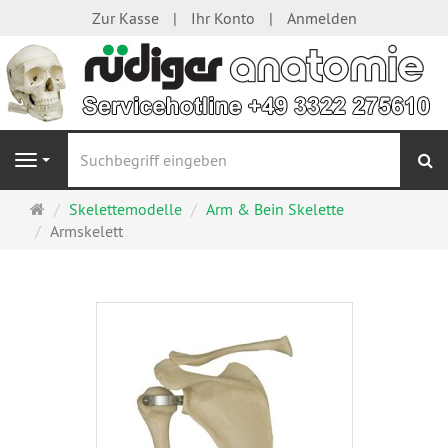
Zur Kasse
Ihr Konto
Anmelden
S
Navigation
Startseite
Skelettemodelle
Arm & Bein Skelette
Armskelett