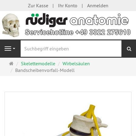
Zur Kasse
Ihr Konto
Anmelden
S
Navigation
Startseite
Skelettemodelle
Wirbelsäulen
Bandscheibenvorfall-Modell